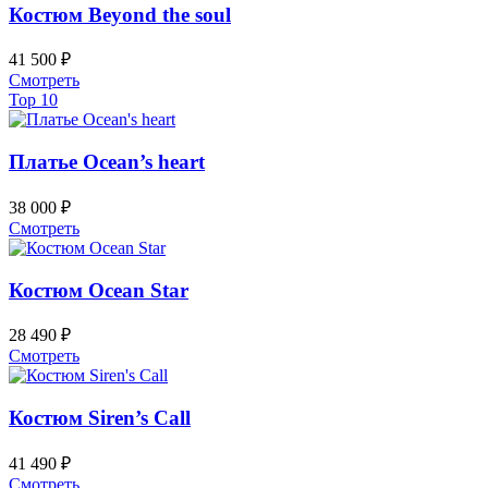
вариаций.
Костюм Beyond the soul
Опции
можно
41 500
₽
выбрать
Этот
Смотреть
на
товар
Top 10
странице
имеет
товара.
несколько
вариаций.
Платье Ocean’s heart
Опции
можно
38 000
₽
выбрать
Этот
Смотреть
на
товар
странице
имеет
товара.
несколько
Костюм Ocean Star
вариаций.
Опции
28 490
₽
можно
Этот
Смотреть
выбрать
товар
на
имеет
странице
несколько
Костюм Siren’s Call
товара.
вариаций.
Опции
41 490
₽
можно
Этот
Смотреть