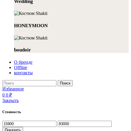
Wedding
HONEYMOON
boudoir
О бренде
Offline
контакты
Поиск
Избранное
0
0
₽
Закрыть
Стоимость
Минимальная
Максимальная
цена
цена
Показать