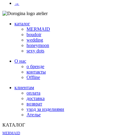
товара.
→
вариаций.
Опции
можно
выбрать
каталог
на
MERMAID
странице
boudoir
товара.
wedding
honeymoon
sexy dots
О нас
о бренде
контакты
Offline
клиентам
оплата
доставка
возврат
уход за изделиями
Ателье
КАТАЛОГ
MERMAID