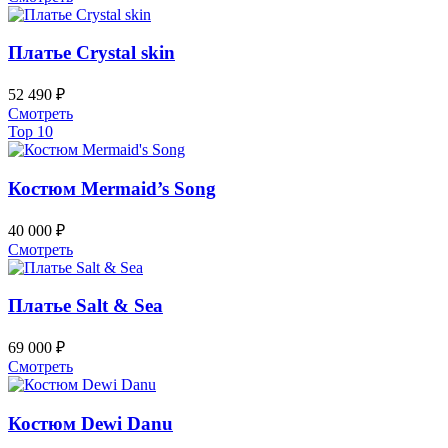
выбрать
товар
на
имеет
странице
несколько
Платье Crystal skin
товара.
вариаций.
Опции
52 490
₽
можно
Этот
Смотреть
выбрать
товар
Top 10
на
имеет
странице
несколько
товара.
вариаций.
Костюм Mermaid’s Song
Опции
можно
40 000
₽
выбрать
Этот
Смотреть
на
товар
странице
имеет
товара.
несколько
Платье Salt & Sea
вариаций.
Опции
69 000
₽
можно
Этот
Смотреть
выбрать
товар
на
имеет
странице
несколько
Костюм Dewi Danu
товара.
вариаций.