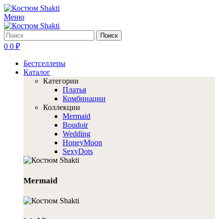
Меню
Поиск
0
0
₽
Бестселлеры
Каталог
Категории
Платья
Комбинации
Коллекции
Mermaid
Boudoir
Wedding
HoneyMoon
SexyDots
Mermaid