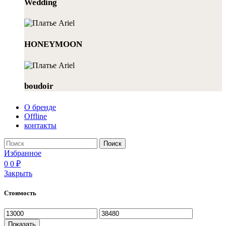
Wedding
HONEYMOON
boudoir
О бренде
Offline
контакты
Поиск
Избранное
0
0
₽
Закрыть
Стоимость
Минимальная
Максимальная
цена
цена
Показать