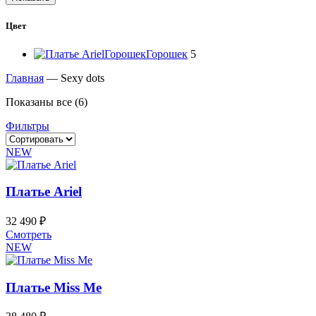
Цвет
Горошек
Горошек
5
Главная
—
Sexy dots
Показаны все (6)
Фильтры
NEW
Платье Ariel
32 490
₽
Этот
Смотреть
товар
NEW
имеет
несколько
вариаций.
Платье Miss Me
Опции
можно