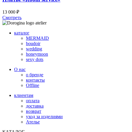
товара.
вариаций.
Опции
13 000
₽
можно
Этот
Смотреть
выбрать
товар
на
имеет
странице
каталог
несколько
товара.
MERMAID
вариаций.
boudoir
Опции
wedding
можно
honeymoon
выбрать
sexy dots
на
странице
О нас
товара.
о бренде
контакты
Offline
клиентам
оплата
доставка
возврат
уход за изделиями
Ателье
КАТАЛОГ