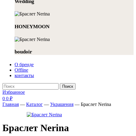
Wedding
HONEYMOON
boudoir
О бренде
Offline
контакты
Поиск
Избранное
0
0
₽
Главная
—
Каталог
—
Украшения
—
Браслет Nerina
Браслет Nerina