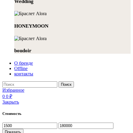
Wedding
HONEYMOON
boudoir
О бренде
Offline
контакты
Поиск
Избранное
0
0
₽
Закрыть
Стоимость
Минимальная
Максимальная
цена
цена
Показать