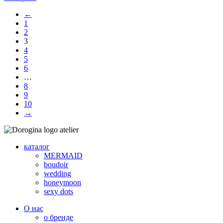
на
товар
странице
←
имеет
товара.
1
несколько
2
вариаций.
3
Опции
4
можно
5
выбрать
6
на
…
странице
8
товара.
9
10
→
каталог
MERMAID
boudoir
wedding
honeymoon
sexy dots
О нас
о бренде